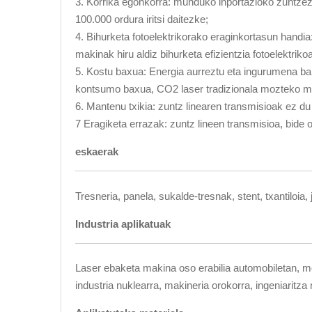
3. Korrika egonkorra: munduko inportazioko zuntzez
100.000 ordura iritsi daitezke;
4. Bihurketa fotoelektrikorako eraginkortasun hand
makinak hiru aldiz bihurketa efizientzia fotoelektriko
5. Kostu baxua: Energia aurreztu eta ingurumena ba
kontsumo baxua, CO2 laser tradizionala mozteko m
6. Mantenu txikia: zuntz linearen transmisioak ez du
7 Eragiketa errazak: zuntz lineen transmisioa, bide 
eskaerak
Tresneria, panela, sukalde-tresnak, stent, txantiloia
Industria aplikatuak
Laser ebaketa makina oso erabilia automobiletan, mo
industria nuklearra, makineria orokorra, ingeniaritza 