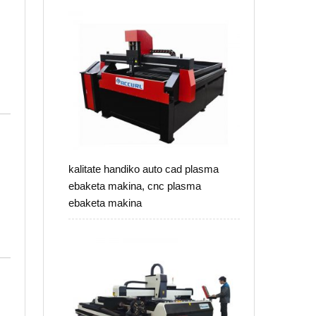
kalitate handiko auto cad plasma
ebaketa makina, cnc plasma
ebaketa makina