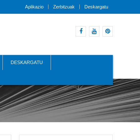
Aplikazio
Zerbitzuak
Deskargatu
facebook
youtube
pinterest
DESKARGATU