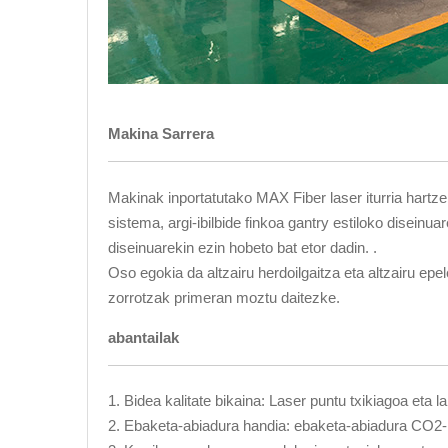
Makina Sarrera
Makinak inportatutako MAX Fiber laser iturria hartz
sistema, argi-ibilbide finkoa gantry estiloko diseinuar
diseinuarekin ezin hobeto bat etor dadin. .
Oso egokia da altzairu herdoilgaitza eta altzairu ep
zorrotzak primeran moztu daitezke.
abantailak
1. Bidea kalitate bikaina: Laser puntu txikiagoa eta l
2. Ebaketa-abiadura handia: ebaketa-abiadura CO2-