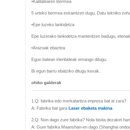
•Kalitatearen Bermea
5 urteko bermea eskaintzen dugu. Datu tekniko zeh
•Epe luzeko lankidetza
Epe luzerako lankidetza mantentzen badugu, etenald
•Arazoak ebaztea
Egun batean irtenbideak emango ditugu.
Bi egun barru ebatziko ditugu kexak.
ohiko galderak
1.Q: fabrika edo merkataritza enpresa bat al zara?
A: Fabrika bat gara
Laser ebaketa makina
2.Q: Non dago zure fabrika? Nola bisita dezaket ha
A: Gure fabrika Maanshan-en dago (Shanghai ondoan