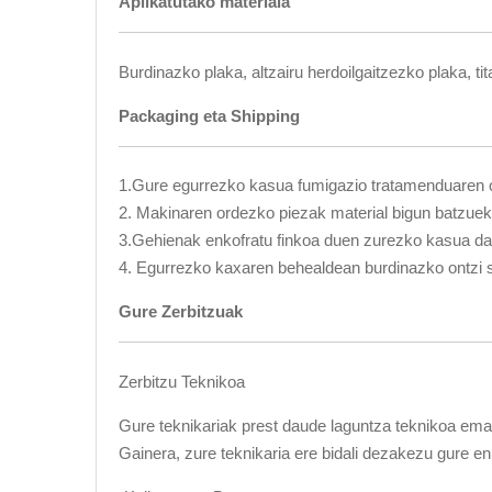
Aplikatutako materiala
Burdinazko plaka, altzairu herdoilgaitzezko plaka, ti
Packaging eta Shipping
1.Gure egurrezko kasua fumigazio tratamenduaren o
2. Makinaren ordezko piezak material bigun batzuekin e
3.Gehienak enkofratu finkoa duen zurezko kasua da
4. Egurrezko kaxaren behealdean burdinazko ontzi s
Gure Zerbitzuak
Zerbitzu Teknikoa
Gure teknikariak prest daude laguntza teknikoa ema
Gainera, zure teknikaria ere bidali dezakezu gure e