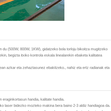
en du (500W, 800W, 1KW), gidatzeko bola torloju bikoitza mugitzeko
ekin, begizta itxiko kontrola eskala linealarekin ebaketa kalitatea
elean azkar eta zehaztasunez ebakitzeko., nahiz eta ertz radianak eta
an eraginkortasun handia, kalitate handia.
ko laser bidezko mozteko makina bera baino 2-3 aldiz handiagoa da.