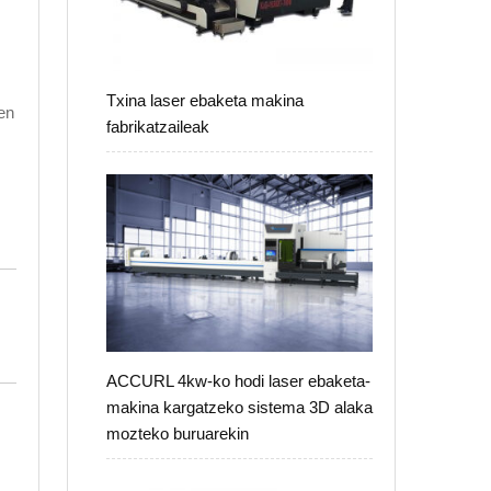
Txina laser ebaketa makina
en
fabrikatzaileak
ACCURL 4kw-ko hodi laser ebaketa-
makina kargatzeko sistema 3D alaka
mozteko buruarekin