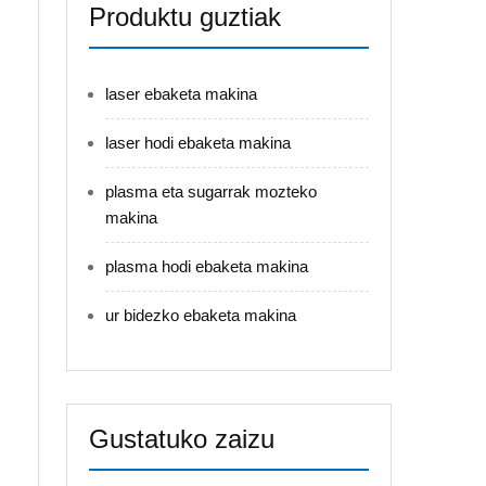
Produktu guztiak
laser ebaketa makina
laser hodi ebaketa makina
plasma eta sugarrak mozteko
makina
plasma hodi ebaketa makina
ur bidezko ebaketa makina
Gustatuko zaizu