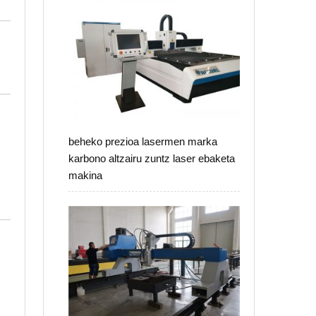
beheko prezioa lasermen marka
karbono altzairu zuntz laser ebaketa
makina