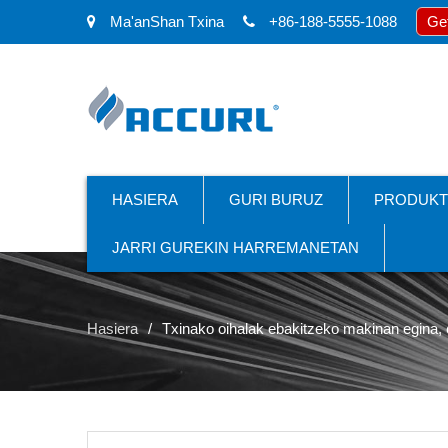
Ma'anShan Txina
+86-188-5555-1088
Ge
HASIERA
GURI BURUZ
PRODUKT
JARRI GUREKIN HARREMANETAN
Hasiera
Txinako oihalak ebakitzeko makinan egina, 