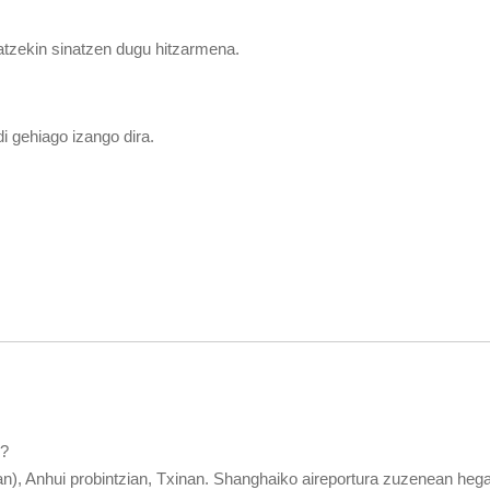
atzekin sinatzen dugu hitzarmena.
i gehiago izango dira.
n?
), Anhui probintzian, Txinan. Shanghaiko aireportura zuzenean heg