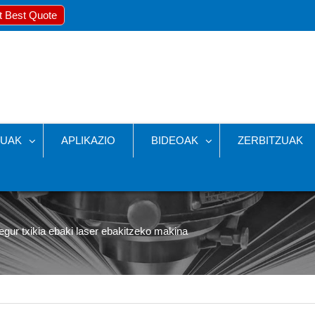
t Best Quote
UAK
APLIKAZIO
BIDEOAK
ZERBITZUAK
egur txikia ebaki laser ebakitzeko makina