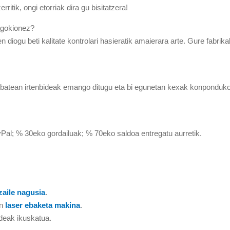
ritik, ongi etorriak dira gu bisitatzera!
dagokionez?
 diogu beti kalitate kontrolari hasieratik amaierara arte. Gure fabrika
 batean irtenbideak emango ditugu eta bi egunetan kexak konponduk
al; % 30eko gordailuak; % 70eko saldoa entregatu aurretik.
zaile nagusia
.
n
laser ebaketa makina
.
deak ikuskatua.