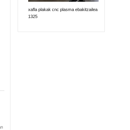
xafla plakak cnc plasma ebakitzailea
1325
an