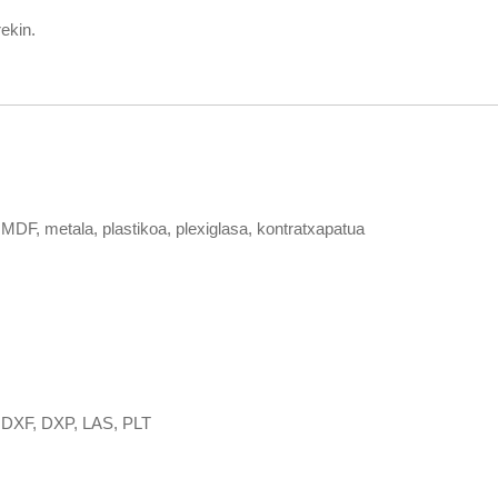
ekin.
ua, MDF, metala, plastikoa, plexiglasa, kontratxapatua
, DXF, DXP, LAS, PLT