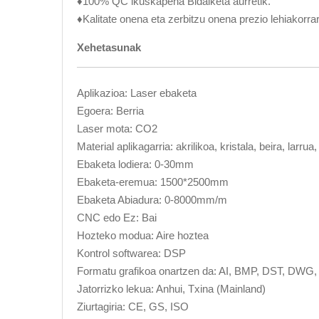
♦100% QC ikuskapena Bidalketa aurretik.
♦Kalitate onena eta zerbitzu onena prezio lehiakorrar
Xehetasunak
Aplikazioa: Laser ebaketa
Egoera: Berria
Laser mota: CO2
Material aplikagarria: akrilikoa, kristala, beira, larr
Ebaketa lodiera: 0-30mm
Ebaketa-eremua: 1500*2500mm
Ebaketa Abiadura: 0-8000mm/m
CNC edo Ez: Bai
Hozteko modua: Aire hoztea
Kontrol softwarea: DSP
Formatu grafikoa onartzen da: AI, BMP, DST, DWG
Jatorrizko lekua: Anhui, Txina (Mainland)
Ziurtagiria: CE, GS, ISO