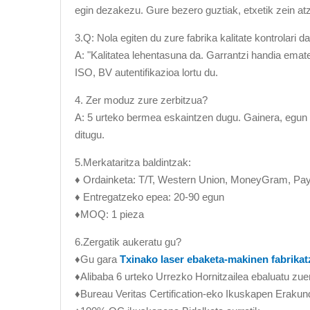
egin dezakezu. Gure bezero guztiak, etxetik zein atzer
3.Q: Nola egiten du zure fabrika kalitate kontrolari 
A: "Kalitatea lehentasuna da. Garrantzi handia ematen
ISO, BV autentifikazioa lortu du.
4. Zer moduz zure zerbitzua?
A: 5 urteko bermea eskaintzen dugu. Gainera, egun
ditugu.
5.Merkataritza baldintzak:
♦ Ordainketa: T/T, Western Union, MoneyGram, PayP
♦ Entregatzeko epea: 20-90 egun
♦MOQ: 1 pieza
6.Zergatik aukeratu gu?
♦Gu gara
Txinako laser ebaketa-makinen fabrikat
♦Alibaba 6 urteko Urrezko Hornitzailea ebaluatu zue
♦Bureau Veritas Certification-eko Ikuskapen Erakun