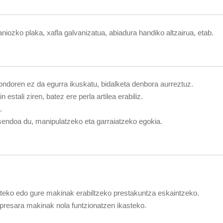
taniozko plaka, xafla galvanizatua, abiadura handiko altzairua, etab.
ndoren ez da egurra ikuskatu, bidalketa denbora aurreztuz.
stali ziren, batez ere perla artilea erabiliz.
.
endoa du, manipulatzeko eta garraiatzeko egokia.
teko edo gure makinak erabiltzeko prestakuntza eskaintzeko.
npresara makinak nola funtzionatzen ikasteko.