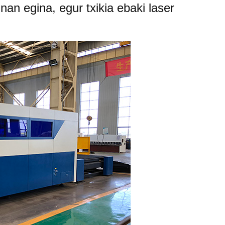
an egina, egur txikia ebaki laser